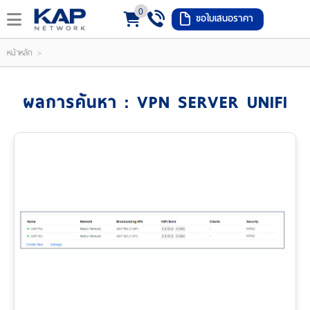
0
ขอใบเสนอราคา
LOGIN
REGISTER
>
หน้าหลัก
ishlist
(
ผลการค้นหา : VPN SERVER UNIFI
0
)
หน้า
หลัก
เมนู
สินค้า
แจ้ง
ชำระ