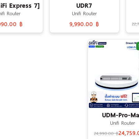
iFi Express 7]
UDR7
ifi Router
Unifi Router
990.00 ฿
9,990.00 ฿
22,
UDM-Pro-M
Unifi Router
24,759
24,990.00 ฿