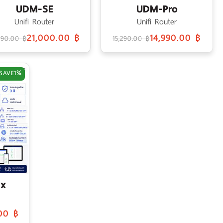
UDM-SE
UDM-Pro
Unifi Router
Unifi Router
21,000.00 ฿
14,990.00 ฿
790.00 ฿
15,290.00 ฿
SAVE
1%
ax
.00 ฿