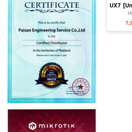
UX7 [Un
Un
7,