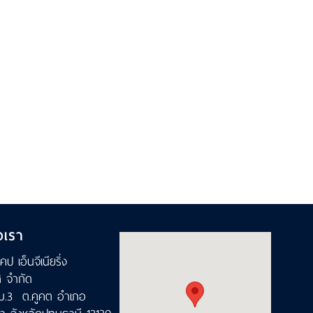
อเรา
เคป เอ็นจีเนียริ่ง
ส จำกัด
ม.3 ต.คูคต อำเภอ