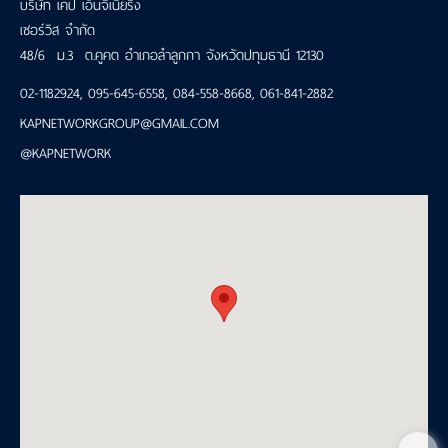
บริษัท เคป เอ็นจีเนียริ่ง
เซอร์วิส จำกัด
48/6 ม.3 ต.คูคต อำเภอลำลูกกา จังหวัดปทุมธานี 12130
02-1182924
,
095-645-6558
,
084-558-8668
,
061-841-2882
KAPNETWORKGROUP@GMAIL.COM
@KAPNETWORK