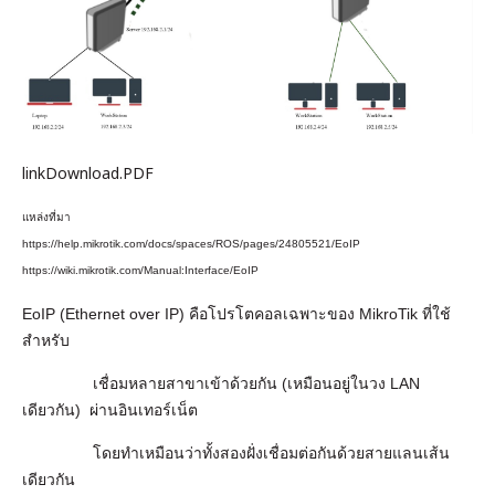
เงิน
เงื่อนไข
รับ
ประกัน
คลัง
linkDownload.PDF
ความ
รู้
แหล่งที่มา
https://help.mikrotik.com/docs/spaces/ROS/pages/24805521/EoIP
สมัคร
https://wiki.mikrotik.com/Manual:Interface/EoIP
ตัวแทน
EoIP (Ethernet over IP) คือโปรโตคอลเฉพาะของ MikroTik ที่ใช้
บริการ
สำหรับ
เชื่อมหลายสาขาเข้าด้วยกัน (เหมือนอยู่ในวง LAN
คอร์ส
เดียวกัน) ผ่านอินเทอร์เน็ต
อบรม
โดยทำเหมือนว่าทั้งสองฝั่งเชื่อมต่อกันด้วยสายแลนเส้น
ติดต่อ
เดียวกัน