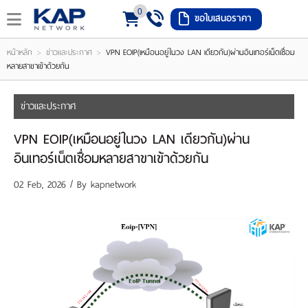
0
ขอใบเสนอราคา
LOGIN
REGISTER
>
>
หน้าหลัก
ข่าวและประกาศ
VPN EOIP(เหมือนอยู่ในวง LAN เดียวกัน)ผ่านอินเทอร์เน็ตเชื่อม
หลายสาขาเข้าด้วยกัน
ishlist
(
0
ข่าวและประกาศ
)
VPN EOIP(เหมือนอยู่ในวง LAN เดียวกัน)ผ่าน
อินเทอร์เน็ตเชื่อมหลายสาขาเข้าด้วยกัน
หน้า
02 Feb, 2026 / By
kapnetwork
หลัก
เมนู
สินค้า
แจ้ง
ชำระ