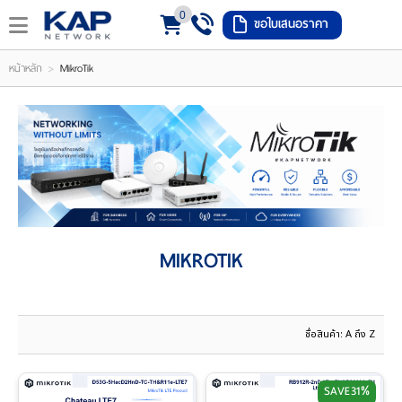
0
ขอใบเสนอราคา
LOGIN
REGISTER
>
หน้าหลัก
MikroTik
ishlist
(
0
)
หน้า
MIKROTIK
หลัก
เมนู
สินค้า
แจ้ง
ชำระ
SAVE
31%