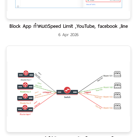
เงิน
เงื่อนไข
รับ
Block App กำหนดSpeed Limit ,YouTube, facebook ,line
ประกัน
6 Apr 2026
คลัง
ความ
รู้
สมัคร
ตัวแทน
บริการ
คอร์ส
อบรม
ติดต่อ