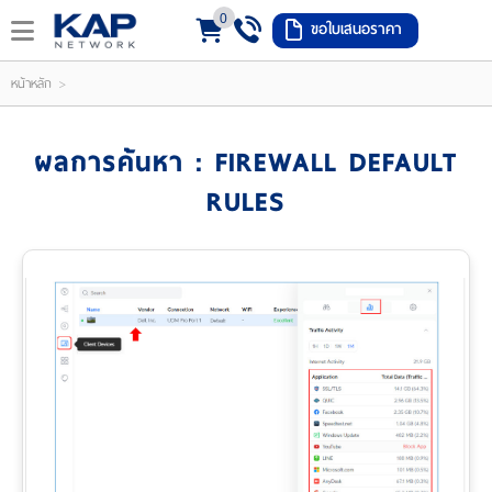
0
ขอใบเสนอราคา
LOGIN
REGISTER
>
หน้าหลัก
ishlist
(
ผลการค้นหา : FIREWALL DEFAULT
0
RULES
)
หน้า
หลัก
เมนู
สินค้า
แจ้ง
ชำระ