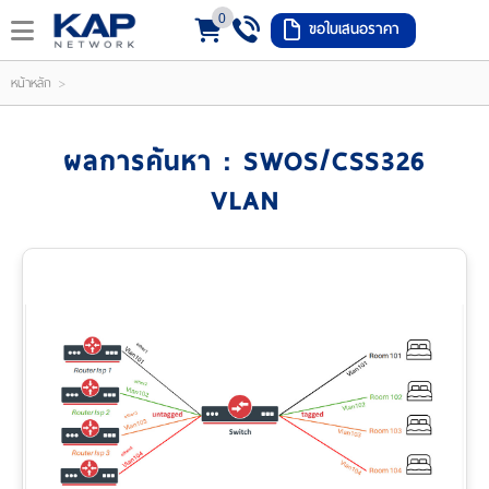
0
ขอใบเสนอราคา
LOGIN
REGISTER
>
หน้าหลัก
ishlist
(
ผลการค้นหา : SWOS/CSS326
0
VLAN
)
หน้า
หลัก
เมนู
สินค้า
แจ้ง
ชำระ