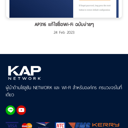
เงิน
เงื่อนไข
รับ
AP316 แก้ไขชื่อWi-Fi ฉบับง่ายๆ
ประกัน
24 Feb 2023
คลัง
ความ
รู้
สมัคร
ตัวแทน
ผู้นำด้านโซลูชัน NETWORK และ WI-FI สำหรับองค์กร ครบวงจรในที่
บริการ
เดียว
คอร์ส
อบรม
ติดต่อ