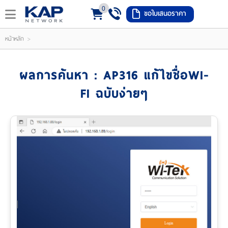
0
ขอใบเสนอราคา
LOGIN
REGISTER
>
หน้าหลัก
ishlist
(
ผลการค้นหา : AP316 แก้ไขชื่อWI-
0
FI ฉบับง่ายๆ
)
หน้า
หลัก
เมนู
สินค้า
แจ้ง
ชำระ