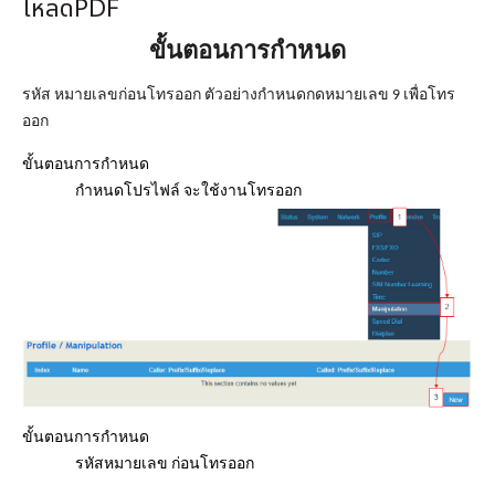
โหลดPDF
เงิน
ขั้นตอนการกำหนด
เงื่อนไข
รับ
รหัส หมายเลขก่อนโทรออก ตัวอย่างกำหนดกดหมายเลข 9 เพื่อโทร
ประกัน
ออก
คลัง
ขั้นตอนการกำหนด
ความ
กำหนดโปรไฟล์ จะใช้งานโทรออก
รู้
สมัคร
ตัวแทน
บริการ
คอร์ส
อบรม
ขั้นตอนการกำหนด
ติดต่อ
รหัสหมายเลข ก่อนโทรออก