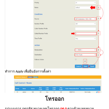
ทำการ Apply เพื่อยืนยังการตั้งค่า
โทรออก
รูปแบบการ กดรหัส หมายเลขโทรออก
กด 9
ตามด้วยเลขหมาย