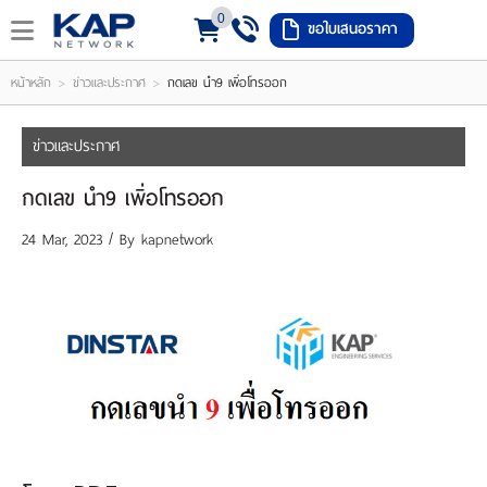
0
ขอใบเสนอราคา
LOGIN
REGISTER
>
>
หน้าหลัก
ข่าวและประกาศ
กดเลข นำ9 เพิ่อโทรออก
ishlist
(
ข่าวและประกาศ
0
กดเลข นำ9 เพิ่อโทรออก
)
24 Mar, 2023 / By
kapnetwork
หน้า
หลัก
เมนู
สินค้า
แจ้ง
ชำระ