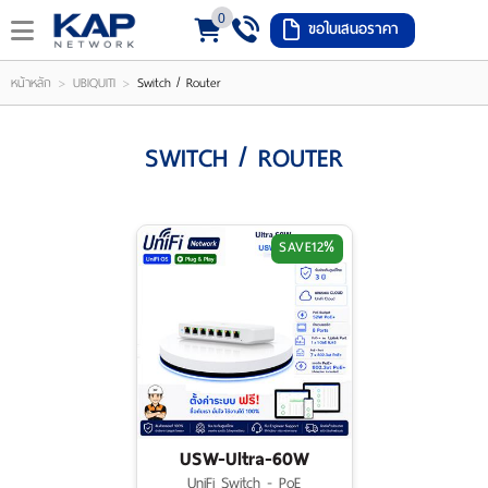
0
ขอใบเสนอราคา
LOGIN
REGISTER
>
>
หน้าหลัก
UBIQUITI
Switch / Router
ishlist
(
SWITCH / ROUTER
0
)
SAVE
12%
หน้า
หลัก
เมนู
สินค้า
แจ้ง
USW-Ultra-60W
ชำระ
UniFi Switch - PoE