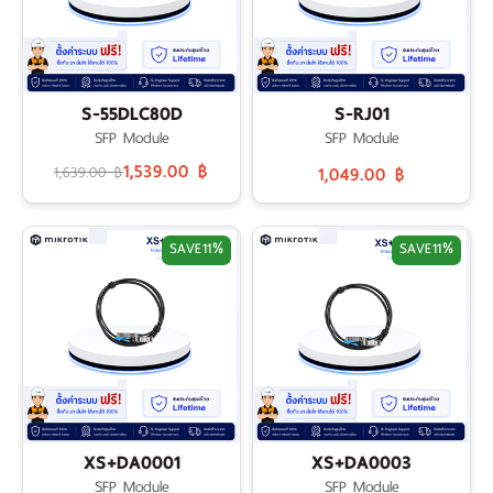
S-55DLC80D
S-RJ01
SFP Module
SFP Module
1,539.00 ฿
1,639.00 ฿
1,049.00 ฿
SAVE
11%
SAVE
11%
XS+DA0001
XS+DA0003
SFP Module
SFP Module