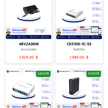
เงิน
เงื่อนไข
รับ
ประกัน
คลัง
ความ
48V2A96W
CRS106-1C-5S
รู้
Accessories
Switches
1,929.00 ฿
1,989.00 ฿
สมัคร
ตัวแทน
SAVE
3%
SAVE
3%
บริการ
คอร์ส
อบรม
ติดต่อ