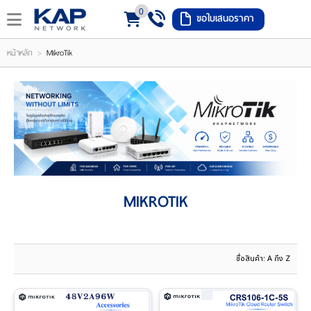
0
ขอใบเสนอราคา
LOGIN
REGISTER
>
หน้าหลัก
MikroTik
ishlist
(
0
)
หน้า
MIKROTIK
หลัก
เมนู
สินค้า
แจ้ง
ชำระ